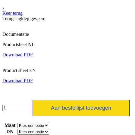
Keer terug
Terugslagklep geveerd
Documentatie
Productsheet NL
Download PDF
Product sheet EN
Download PDF
Terugslagklep
Aan bestellijst toevoegen
geveerd
aantal
Maat
DN