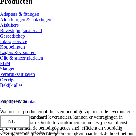
Producten
Adapters & fittingen
Afdichtingen & pakkingen
Afsluiters
Bevestigingsmateriaal
Gereedschap
Inkoopservice
Koppelingen
Lagers & v-snaren
Olie & smeermiddelen
PBM
Slangen
Verbruiksartikelen
Overige
Bekijk alles
Inkoopservice
Vrijblijvend contact
Wanneer er producten of diensten benodigd zijn maar de leverancier is
niet één van je standaard leveranciers, kunnen er vertragingen in
NL
processen ontstaan. Om dit te voorkomen kunnen wij je van dienst
zijn. Wij kunnen de benodigde acties snel, efficiënt en voordelig
verzorgen zodat jij er verder geen omkijken naar hebt. Je hoeft het ons