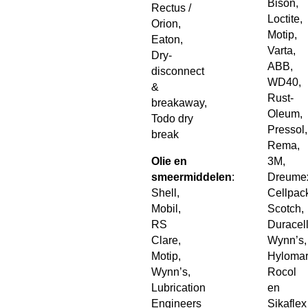
Bison,
Rectus /
Loctite,
Orion,
Motip,
Eaton,
Varta,
Dry-
ABB,
disconnect
WD40,
&
Rust-
breakaway,
Oleum,
Todo dry
Pressol,
break
Rema,
Olie en
3M,
smeermiddelen
:
Dreume
Shell,
Cellpac
Mobil,
Scotch,
RS
Duracell
Clare,
Wynn’s,
Motip,
Hylomar
Wynn’s,
Rocol
Lubrication
en
Engineers
Sikaflex