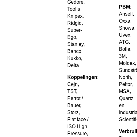
Gedore,
PBM
:
Toolis ,
Ansell,
Knipex,
Oxxa,
Ridgid,
Showa,
Super-
Uvex,
Ego,
ATG,
Stanley,
Bolle,
Bahco,
3M,
Kukko,
Moldex,
Delta
Sundstr
Koppelingen
:
North,
Cejn,
Peltor,
TST,
MSA,
Perrot /
Quartz
Bauer,
en
Storz,
Industria
Flat face /
Scientifi
ISO High
Verbrui
Pressure,