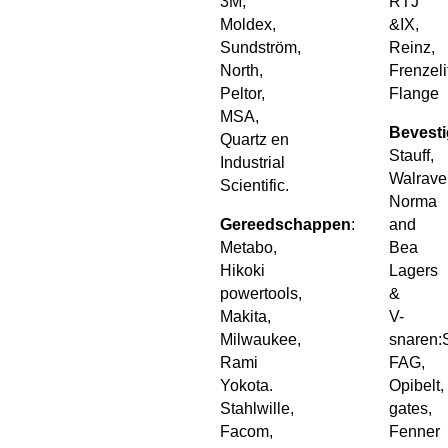
3M,
RTJ
Moldex,
&IX,
Sundström,
Reinz,
North,
Frenzeli
Peltor,
Flange
MSA,
Bevesti
Quartz en
Stauff,
Industrial
Walrave
Scientific.
Norma
Gereedschappen
:
and
Metabo,
Bea
Hikoki
Lagers
powertools,
&
Makita,
V-
Milwaukee,
snaren:
Rami
FAG,
Yokota.
Opibelt,
Stahlwille,
gates,
Facom,
Fenner