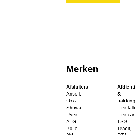
Merken
Mer
Afsluiters
:
Afdicht
Ansell,
&
Oxxa,
pakkin
Showa,
Flexitall
Uvex,
Flexicar
ATG,
TSG,
Bolle,
Teadit,