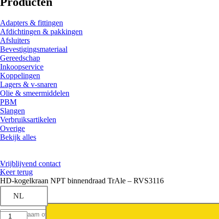
Producten
Adapters & fittingen
Afdichtingen & pakkingen
Afsluiters
Bevestigingsmateriaal
Gereedschap
Inkoopservice
Koppelingen
Lagers & v-snaren
Olie & smeermiddelen
PBM
Slangen
Verbruiksartikelen
Overige
Bekijk alles
Vrijblijvend contact
Keer terug
HD-kogelkraan NPT binnendraad TrAle – RVS3116
NL
HD-