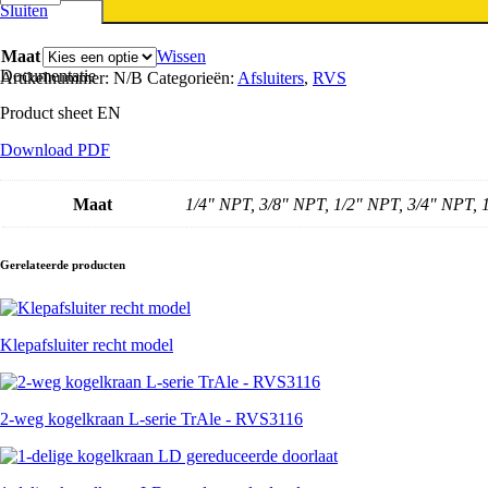
kogelkraan
Sluiten
NPT
binnendraad
Maat
Wissen
TrAle
Documentatie
Artikelnummer:
N/B
Categorieën:
Afsluiters
,
RVS
-
RVS3116
Product sheet EN
aantal
Download PDF
Maat
1/4" NPT, 3/8" NPT, 1/2" NPT, 3/4" NPT,
Gerelateerde producten
Klepafsluiter recht model
2-weg kogelkraan L-serie TrAle - RVS3116