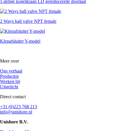
1-delige kogelkraan LD gereduceerde doorlaat
2 Ways ball valve NPT female
Klepafsluiter Y-model
Meer over
Ons verhaal
Producten
Werken bij
Uitgelicht
Direct contact
+31 (0)223 768 213
info@unishore.nl
Unishore B.V.