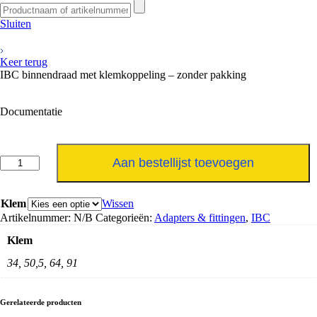
Sluiten
Keer terug
IBC binnendraad met klemkoppeling – zonder pakking
Documentatie
IBC
Aan bestellijst toevoegen
binnendraad
met
klemkoppeling
Klem
Wissen
-
Artikelnummer:
N/B
Categorieën:
Adapters & fittingen
,
IBC
zonder
pakking
Klem
aantal
34, 50,5, 64, 91
Gerelateerde producten