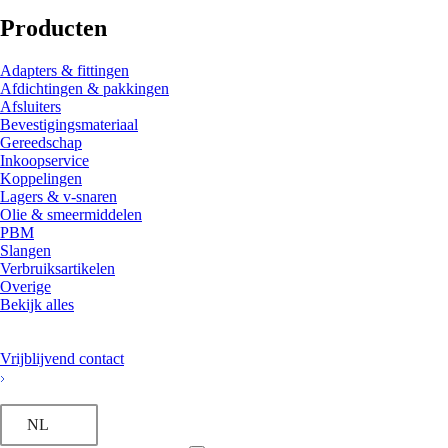
Producten
Adapters & fittingen
Afdichtingen & pakkingen
Afsluiters
Bevestigingsmateriaal
Gereedschap
Inkoopservice
Koppelingen
Lagers & v-snaren
Olie & smeermiddelen
PBM
Slangen
Verbruiksartikelen
Overige
Bekijk alles
Vrijblijvend contact
NL