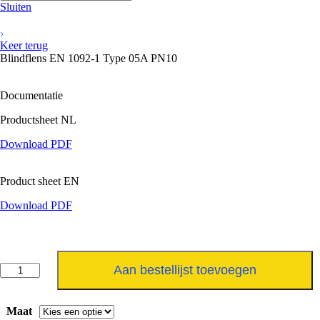
Sluiten
Keer terug
Blindflens EN 1092-1 Type 05A PN10
Documentatie
Productsheet NL
Download PDF
Product sheet EN
Download PDF
Blindflens
Aan bestellijst toevoegen
EN
1092-
1
Maat
Type