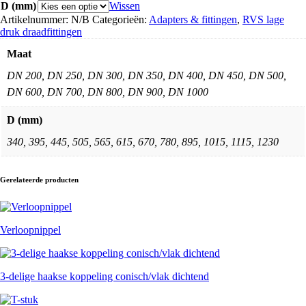
D (mm)
Wissen
05A
Artikelnummer:
N/B
Categorieën:
Adapters & fittingen
,
RVS lage
PN10
druk draadfittingen
aantal
Maat
DN 200, DN 250, DN 300, DN 350, DN 400, DN 450, DN 500,
DN 600, DN 700, DN 800, DN 900, DN 1000
D (mm)
340, 395, 445, 505, 565, 615, 670, 780, 895, 1015, 1115, 1230
Gerelateerde producten
Verloopnippel
3-delige haakse koppeling conisch/vlak dichtend