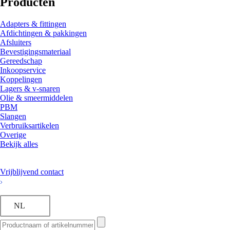
Producten
Adapters & fittingen
Afdichtingen & pakkingen
Afsluiters
Bevestigingsmateriaal
Gereedschap
Inkoopservice
Koppelingen
Lagers & v-snaren
Olie & smeermiddelen
PBM
Slangen
Verbruiksartikelen
Overige
Bekijk alles
Vrijblijvend contact
NL