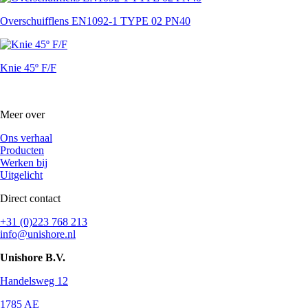
Overschuifflens EN1092-1 TYPE 02 PN40
Knie 45º F/F
Meer over
Ons verhaal
Producten
Werken bij
Uitgelicht
Direct contact
+31 (0)223 768 213
info@unishore.nl
Unishore B.V.
Handelsweg 12
1785 AE