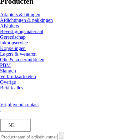
Producten
Adapters & fittingen
Afdichtingen & pakkingen
Afsluiters
Bevestigingsmateriaal
Gereedschap
Inkoopservice
Koppelingen
Lagers & v-snaren
Olie & smeermiddelen
PBM
Slangen
Verbruiksartikelen
Overige
Bekijk alles
Vrijblijvend contact
NL