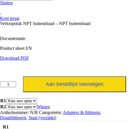
Sluiten
Keer terug
Verloopstuk NPT buitendraad – NPT buitendraad
Documentatie
Product sheet EN
Download PDF
Verloopstuk
Aan bestellijst toevoegen
NPT
buitendraad
-
R1
NPT
R2
Wissen
buitendraad
Artikelnummer:
N/B
Categorieën:
Adapters & fittingen
,
aantal
Draadfittingen
,
Staal (verzinkt)
R1