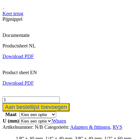
Keer terug
Pijpnippel
Documentatie
Productsheet NL
Download PDF
Product sheet EN
Download PDF
Pijpnippel
aantal
Aan bestellijst toevoegen
Maat
U (mm)
Wissen
Artikelnummer:
N/B
Categorieën:
Adapters & fittingen
,
RVS
1/8" x 40 mm, 1/4" x 40 mm, 3/8" x 40 mm, 1/2" x 60 mm,