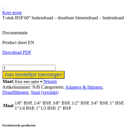
Keer terug
T-stuk BSP 60° buitendraad – draaibare binnendraad – buitendraad
Documentatie
Product sheet EN
Download PDF
T-
stuk
Aan bestellijst toevoegen
BSP
Maat
Wissen
60°
Artikelnummer:
N/B
Categorieën:
Adapters & fittingen
,
buitendraad
Draadfittingen
,
Staal (verzinkt)
-
draaibare
1/8" BSP, 1/4" BSP, 3/8" BSP, 1/2" BSP, 3/4" BSP, 1" BSP,
binnendraad
Maat
1"1/4 BSP, 1"1/2 BSP, 2" BSP
-
buitendraad
aantal
Gerelateerde producten