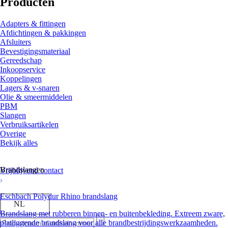
Producten
Adapters & fittingen
Afdichtingen & pakkingen
Afsluiters
Bevestigingsmateriaal
Gereedschap
Inkoopservice
Koppelingen
Lagers & v-snaren
Olie & smeermiddelen
PBM
Slangen
Verbruiksartikelen
Overige
Bekijk alles
Brandslangen
Vrijblijvend contact
Eschbach Polydur Rhino brandslang
NL
Brandslang met rubberen binnen- en buitenbekleding. Extreem zware,
platliggende brandslang voor alle brandbestrijdingswerkzaamheden.