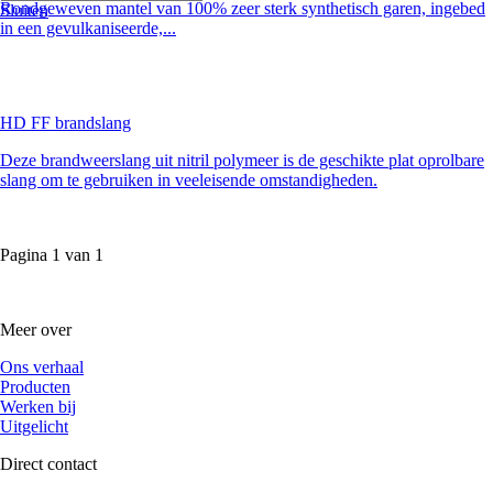
Rondgeweven mantel van 100% zeer sterk synthetisch garen, ingebed
Sluiten
in een gevulkaniseerde,...
HD FF brandslang
Deze brandweerslang uit nitril polymeer is de geschikte plat oprolbare
slang om te gebruiken in veeleisende omstandigheden.
Pagina
1
van
1
Meer over
Ons verhaal
Producten
Werken bij
Uitgelicht
Direct contact