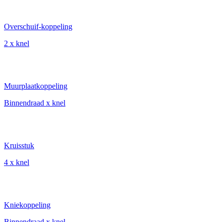
Overschuif-koppeling
2 x knel
Muurplaatkoppeling
Binnendraad x knel
Kruisstuk
4 x knel
Kniekoppeling
Binnendraad x knel