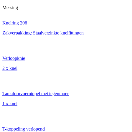
Messing
Knelring 206
Zakverpakking: Staalverzinkte knelfittingen
Verloopknie
2 x knel
Tankdoorvoernippel met tegenmoer
1 x knel
T-koppeling verlopend