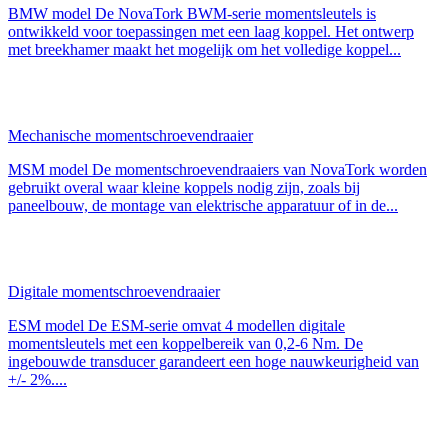
BMW model De NovaTork BWM-serie momentsleutels is
ontwikkeld voor toepassingen met een laag koppel. Het ontwerp
met breekhamer maakt het mogelijk om het volledige koppel...
Mechanische momentschroevendraaier
MSM model De momentschroevendraaiers van NovaTork worden
gebruikt overal waar kleine koppels nodig zijn, zoals bij
paneelbouw, de montage van elektrische apparatuur of in de...
Digitale momentschroevendraaier
ESM model De ESM-serie omvat 4 modellen digitale
momentsleutels met een koppelbereik van 0,2-6 Nm. De
ingebouwde transducer garandeert een hoge nauwkeurigheid van
+/- 2%....