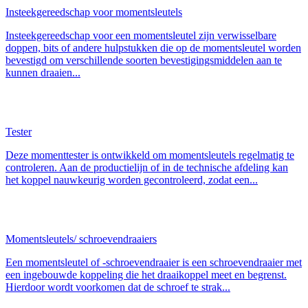
Insteekgereedschap voor momentsleutels
Insteekgereedschap voor een momentsleutel zijn verwisselbare
doppen, bits of andere hulpstukken die op de momentsleutel worden
bevestigd om verschillende soorten bevestigingsmiddelen aan te
kunnen draaien...
Tester
Deze momenttester is ontwikkeld om momentsleutels regelmatig te
controleren. Aan de productielijn of in de technische afdeling kan
het koppel nauwkeurig worden gecontroleerd, zodat een...
Momentsleutels/ schroevendraaiers
Een momentsleutel of -schroevendraaier is een schroevendraaier met
een ingebouwde koppeling die het draaikoppel meet en begrenst.
Hierdoor wordt voorkomen dat de schroef te strak...