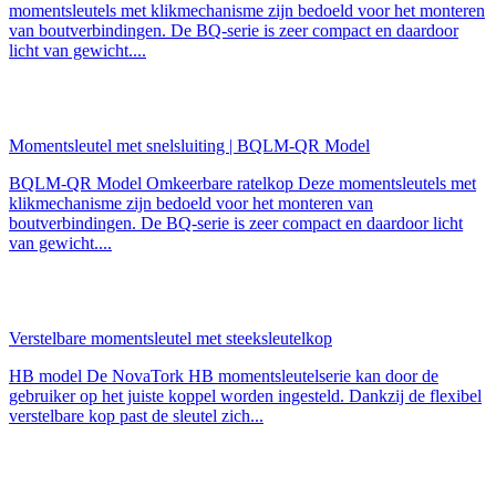
momentsleutels met klikmechanisme zijn bedoeld voor het monteren
van boutverbindingen. De BQ-serie is zeer compact en daardoor
licht van gewicht....
Momentsleutel met snelsluiting | BQLM-QR Model
BQLM-QR Model Omkeerbare ratelkop Deze momentsleutels met
klikmechanisme zijn bedoeld voor het monteren van
boutverbindingen. De BQ-serie is zeer compact en daardoor licht
van gewicht....
Verstelbare momentsleutel met steeksleutelkop
HB model De NovaTork HB momentsleutelserie kan door de
gebruiker op het juiste koppel worden ingesteld. Dankzij de flexibel
verstelbare kop past de sleutel zich...