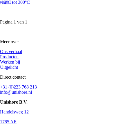
-10°C tot 300°C
Sluiten
Pagina
1
van
1
Meer over
Ons verhaal
Producten
Werken bij
Uitgelicht
Direct contact
+31 (0)223 768 213
info@unishore.nl
Unishore B.V.
Handelsweg 12
1785 AE