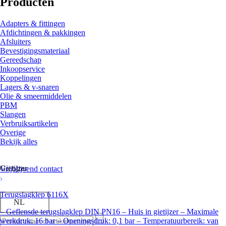
Producten
Adapters & fittingen
Afdichtingen & pakkingen
Afsluiters
Bevestigingsmateriaal
Gereedschap
Inkoopservice
Koppelingen
Lagers & v-snaren
Olie & smeermiddelen
PBM
Slangen
Verbruiksartikelen
Overige
Bekijk alles
Gietijzer
Vrijblijvend contact
Terugslagklep 6116X
NL
– Geflensde terugslagklep DIN PN16 – Huis in gietijzer – Maximale
werkdruk: 16 bar – Openingsdruk: 0,1 bar – Temperatuurbereik: van