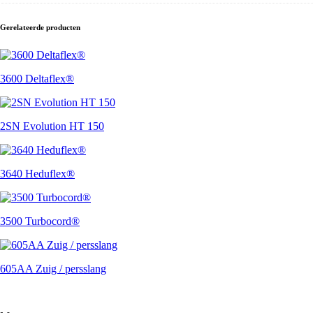
Gerelateerde producten
3600 Deltaflex®
2SN Evolution HT 150
3640 Heduflex®
3500 Turbocord®
605AA Zuig / persslang