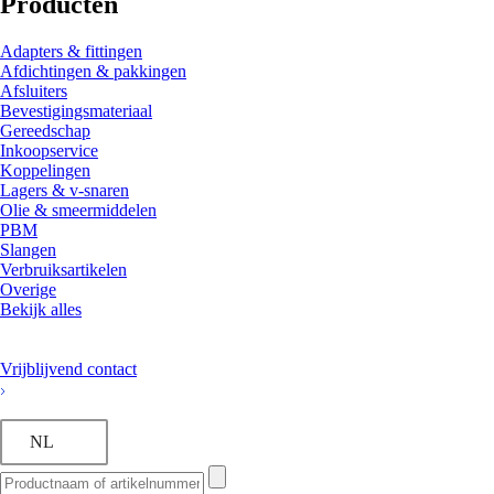
Producten
Adapters & fittingen
Afdichtingen & pakkingen
Afsluiters
Bevestigingsmateriaal
Gereedschap
Inkoopservice
Koppelingen
Lagers & v-snaren
Olie & smeermiddelen
PBM
Slangen
Verbruiksartikelen
Overige
Bekijk alles
Vrijblijvend contact
NL