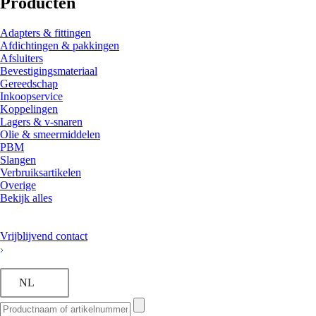
Producten
Adapters & fittingen
Afdichtingen & pakkingen
Afsluiters
Bevestigingsmateriaal
Gereedschap
Inkoopservice
Koppelingen
Lagers & v-snaren
Olie & smeermiddelen
PBM
Slangen
Verbruiksartikelen
Overige
Bekijk alles
Vrijblijvend contact
NL