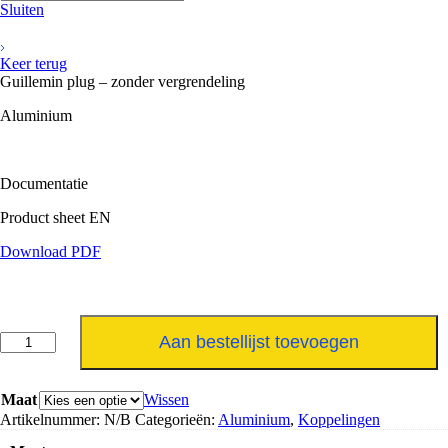
Sluiten
Keer terug
Guillemin plug – zonder vergrendeling
Aluminium
Documentatie
Product sheet EN
Download PDF
Guillemin
Aan bestellijst toevoegen
plug
-
zonder
Maat
Wissen
vergrendeling
Artikelnummer:
N/B
Categorieën:
Aluminium
,
Koppelingen
aantal