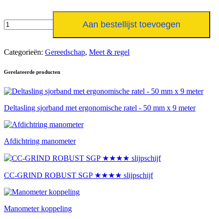
Digitale
Aan bestellijst toevoegen
manometer,
type
CPG1200
Categorieën:
Gereedschap
,
Meet & regel
aantal
Gerelateerde producten
Deltasling sjorband met ergonomische ratel - 50 mm x 9 meter
Afdichtring manometer
CC-GRIND ROBUST SGP ★★★★ slijpschijf
Manometer koppeling