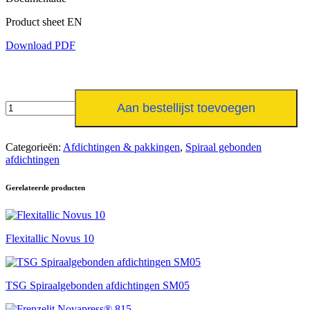
Product sheet EN
Download PDF
TSG
Aan bestellijst toevoegen
Spiraalgebonden
afdichtingen
SM03
Categorieën:
Afdichtingen & pakkingen
,
Spiraal gebonden
aantal
afdichtingen
Gerelateerde producten
Flexitallic Novus 10
TSG Spiraalgebonden afdichtingen SM05