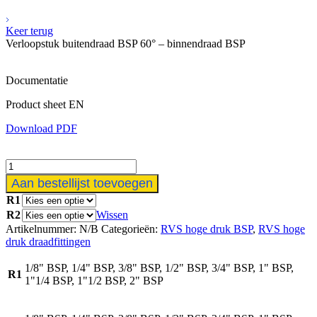
Keer terug
Verloopstuk buitendraad BSP 60° – binnendraad BSP
Documentatie
Product sheet EN
Download PDF
Verloopstuk
buitendraad
Aan bestellijst toevoegen
BSP
R1
60°
R2
Wissen
-
binnendraad
Artikelnummer:
N/B
Categorieën:
RVS hoge druk BSP
,
RVS hoge
BSP
druk draadfittingen
aantal
1/8" BSP, 1/4" BSP, 3/8" BSP, 1/2" BSP, 3/4" BSP, 1" BSP,
R1
1"1/4 BSP, 1"1/2 BSP, 2" BSP