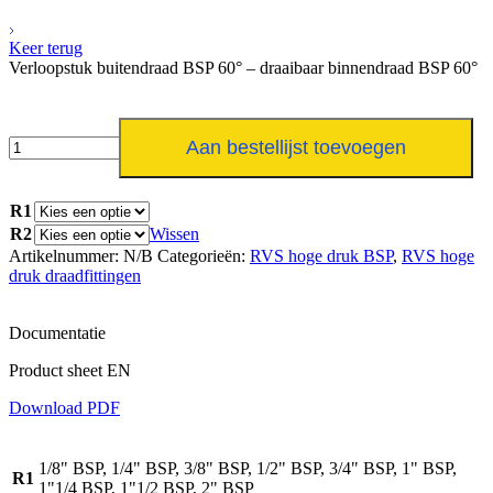
Keer terug
Verloopstuk buitendraad BSP 60° – draaibaar binnendraad BSP 60°
Verloopstuk
Aan bestellijst toevoegen
buitendraad
BSP
60°
R1
-
R2
Wissen
draaibaar
Artikelnummer:
N/B
Categorieën:
RVS hoge druk BSP
,
RVS hoge
binnendraad
druk draadfittingen
BSP
60°
aantal
Documentatie
Product sheet EN
Download PDF
1/8" BSP, 1/4" BSP, 3/8" BSP, 1/2" BSP, 3/4" BSP, 1" BSP,
R1
1"1/4 BSP, 1"1/2 BSP, 2" BSP